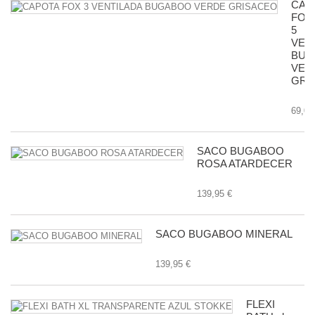
CAP
FOX
5
VEN
BUG
VER
GRI
69,00
SACO BUGABOO
ROSA ATARDECER
139,95 €
SACO BUGABOO MINERAL
139,95 €
FLEXI