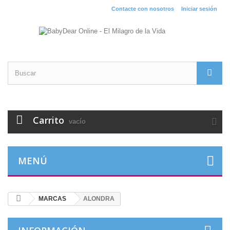
Contacte con nosotros
Iniciar sesión
Carrito
vacío
MENÚ
MARCAS
ALONDRA