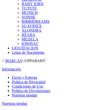
BABY JORN
TUTETE
MUNICH
SOPHIE
BIMBIDREAMS
SUAVINEX
ALONDRA
BÉABA
MEDELA
KIWISAC
LIQUIDACION
Listas de Nacimiento
>
MARCAS
>
UPPABABY
Información
Envio y Entrega
Politica de Privacidad
Condiciones de Uso
Politica de Devoluciones
Nuestras tiendas
Nuestras tiendas