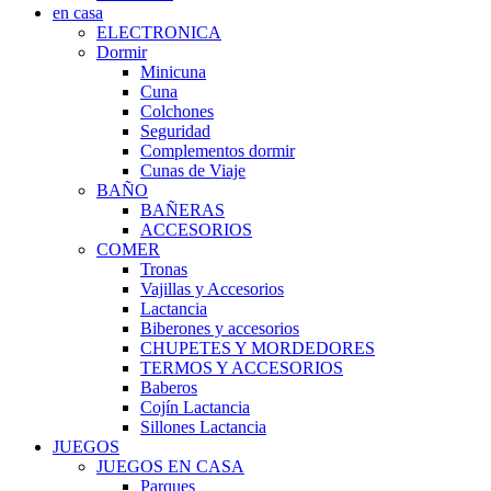
en casa
ELECTRONICA
Dormir
Minicuna
Cuna
Colchones
Seguridad
Complementos dormir
Cunas de Viaje
BAÑO
BAÑERAS
ACCESORIOS
COMER
Tronas
Vajillas y Accesorios
Lactancia
Biberones y accesorios
CHUPETES Y MORDEDORES
TERMOS Y ACCESORIOS
Baberos
Cojín Lactancia
Sillones Lactancia
JUEGOS
JUEGOS EN CASA
Parques