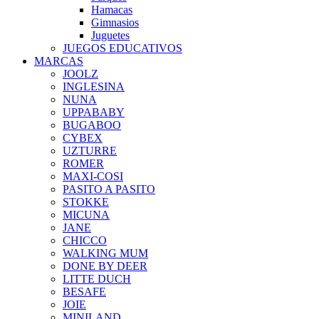
Hamacas
Gimnasios
Juguetes
JUEGOS EDUCATIVOS
MARCAS
JOOLZ
INGLESINA
NUNA
UPPABABY
BUGABOO
CYBEX
UZTURRE
ROMER
MAXI-COSI
PASITO A PASITO
STOKKE
MICUNA
JANE
CHICCO
WALKING MUM
DONE BY DEER
LITTE DUCH
BESAFE
JOIE
MINILAND