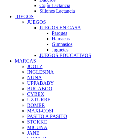
Cojín Lactancia
Sillones Lactancia
JUEGOS
JUEGOS
JUEGOS EN CASA
Parques
Hamacas
Gimnasios
Juguetes
JUEGOS EDUCATIVOS
MARCAS
JOOLZ
INGLESINA
NUNA
UPPABABY
BUGABOO
CYBEX
UZTURRE
ROMER
MAXI-COSI
PASITO A PASITO
STOKKE
MICUNA
JANE