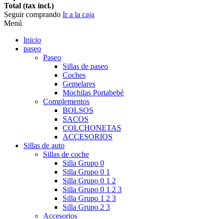
Total (tax incl.)
Seguir comprando
Ir a la caja
Menú
Inicio
paseo
Paseo
Sillas de paseo
Coches
Gemelares
Mochilas Portabebé
Complementos
BOLSOS
SACOS
COLCHONETAS
ACCESORIOS
Sillas de auto
Sillas de coche
Silla Grupo 0
Silla Grupo 0 1
Silla Grupo 0 1 2
Silla Grupo 0 1 2 3
Silla Grupo 1 2 3
Silla Grupo 2 3
Accesorios