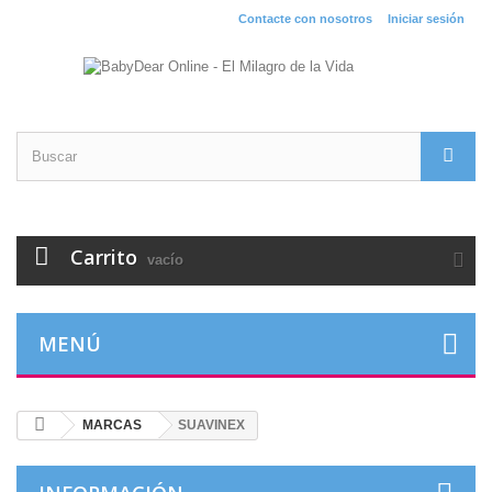
Contacte con nosotros
Iniciar sesión
Carrito
vacío
MENÚ
MARCAS
SUAVINEX