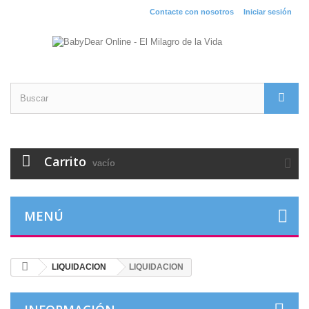
Contacte con nosotros
Iniciar sesión
Carrito
vacío
MENÚ
LIQUIDACION
LIQUIDACION